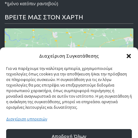
*(μόνο κατόπιν ραντεβού)
ΒΡΕΙΤΕ ΜΑΣ ΣΤΟΝ ΧΑΡΤΗ
Διαχείριση Συγκατάθεσης
Κάντε κλικ στο κουμπί 'Συμφωνώ' για να
ενεργοποιήσετε το Google maps.
Για να παρέχουμε την καλύτερη εμπειρία, χρησιμοποιούμε
τεχνολογίες όπως cookies για την αποθήκευση ή/και την πρόσβαση
Πολιτική Cookies
σε πληροφορίες συσκευών. Η συγκατάθεση για τις εν λόγω
τεχνολογίες θα μας επιτρέψει να επεξεργαστούμε δεδομένα
Συμφωνώ
προσωπικού χαρακτήρα, όπως συμπεριφορά περιήγησης ή
μοναδικά αναγνωριστικά σε αυτόν τον ιστότοπο. Η μη συγκατάθεση ή
η ανάκληση της συγκατάθεσης, μπορεί να επηρεάσει αρνητικά
ορισμένες λειτουργίες και δυνατότητες.
Διαχείριση υπηρεσιών
Αποδοχή Όλων