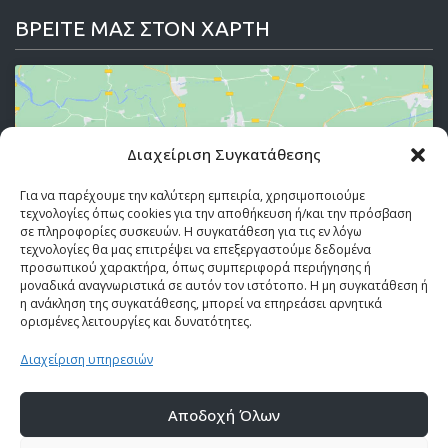
ΒΡΕΙΤΕ ΜΑΣ ΣΤΟΝ ΧΑΡΤΗ
Διαχείριση Συγκατάθεσης
Κάντε κλικ στο κουμπί 'Συμφωνώ' για να
ενεργοποιήσετε το Google maps.
Για να παρέχουμε την καλύτερη εμπειρία, χρησιμοποιούμε
τεχνολογίες όπως cookies για την αποθήκευση ή/και την πρόσβαση
Πολιτική Cookies
σε πληροφορίες συσκευών. Η συγκατάθεση για τις εν λόγω
τεχνολογίες θα μας επιτρέψει να επεξεργαστούμε δεδομένα
Συμφωνώ
προσωπικού χαρακτήρα, όπως συμπεριφορά περιήγησης ή
μοναδικά αναγνωριστικά σε αυτόν τον ιστότοπο. Η μη συγκατάθεση ή
η ανάκληση της συγκατάθεσης, μπορεί να επηρεάσει αρνητικά
ορισμένες λειτουργίες και δυνατότητες.
Διαχείριση υπηρεσιών
Αποδοχή Όλων