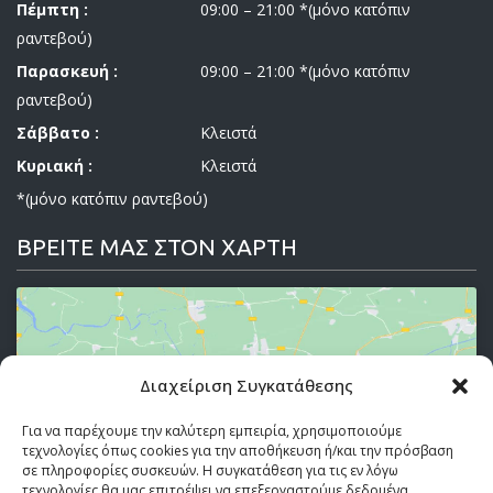
Πέμπτη :
09:00 – 21:00 *(μόνο κατόπιν
ραντεβού)
Παρασκευή :
09:00 – 21:00 *(μόνο κατόπιν
ραντεβού)
Σάββατο :
Κλειστά
Κυριακή :
Κλειστά
*(μόνο κατόπιν ραντεβού)
ΒΡΕΙΤΕ ΜΑΣ ΣΤΟΝ ΧΑΡΤΗ
Διαχείριση Συγκατάθεσης
Κάντε κλικ στο κουμπί 'Συμφωνώ' για να
ενεργοποιήσετε το Google maps.
Για να παρέχουμε την καλύτερη εμπειρία, χρησιμοποιούμε
τεχνολογίες όπως cookies για την αποθήκευση ή/και την πρόσβαση
Πολιτική Cookies
σε πληροφορίες συσκευών. Η συγκατάθεση για τις εν λόγω
τεχνολογίες θα μας επιτρέψει να επεξεργαστούμε δεδομένα