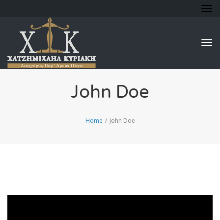
Tog
nav
Tog
nav
John Doe
Home
/
John Doe