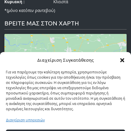
Κυριακή :
Κλειστά
*(μόνο κατόπιν ραντεβού)
ΒΡΕΙΤΕ ΜΑΣ ΣΤΟΝ ΧΑΡΤΗ
Διαχείριση Συγκατάθεσης
Κάντε κλικ στο κουμπί 'Συμφωνώ' για να
ενεργοποιήσετε το Google maps.
Για να παρέχουμε την καλύτερη εμπειρία, χρησιμοποιούμε
τεχνολογίες όπως cookies για την αποθήκευση ή/και την πρόσβαση
Πολιτική Cookies
σε πληροφορίες συσκευών. Η συγκατάθεση για τις εν λόγω
τεχνολογίες θα μας επιτρέψει να επεξεργαστούμε δεδομένα
Συμφωνώ
προσωπικού χαρακτήρα, όπως συμπεριφορά περιήγησης ή
μοναδικά αναγνωριστικά σε αυτόν τον ιστότοπο. Η μη συγκατάθεση ή
η ανάκληση της συγκατάθεσης, μπορεί να επηρεάσει αρνητικά
ορισμένες λειτουργίες και δυνατότητες.
Διαχείριση υπηρεσιών